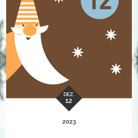
DEZ.
12
2023