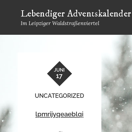
Skip
Lebendiger Adventskalender
to
content
Im Leipziger Waldstraßenviertel
JUNI
17
UNCATEGORIZED
lpmrijyqeaeblqi