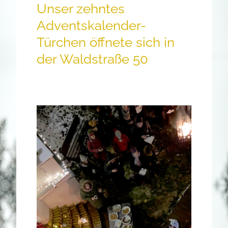
Unser zehntes
Adventskalender-
Türchen öffnete sich in
der Waldstraße 50
.